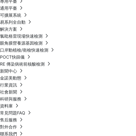
專用平臺
通用平臺
可擴展系統
易系列全自動
解決方案
氯吡格雷現場快速檢測
眼角膜營養源基因檢測
口岸動植檢/衛檢快速檢測
POCT快篩儀
RE 傳染病術前核酸檢測
新聞中心
金諾美動態
行業資訊
社會新聞
科研與服務
資料庫
常見問題FAQ
售后服務
對外合作
聯系我們