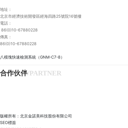
地址：
北京市經濟技術開發區經海四路25號院16號樓
電話：
86(0)10-67880228
傳真：
86(0)10-67880228
八模塊快速檢測系統（GNM-C7-8）
合作伙伴
/PARTNER
版權所有：北京金諾美科技股份有限公司
SEO標簽