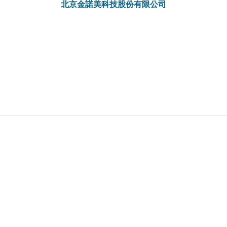
北京金諾美科技股份有限公司