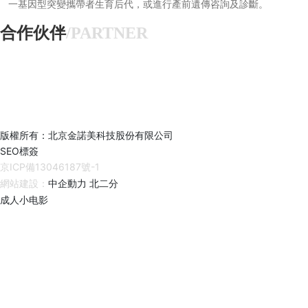
一基因型突變攜帶者生育后代，或進行產前遺傳咨詢及診斷。
合作伙伴
/PARTNER
版權所有：北京金諾美科技股份有限公司
SEO標簽
京ICP備13046187號-1
網站建設：
中企動力
北二分
成人小电影