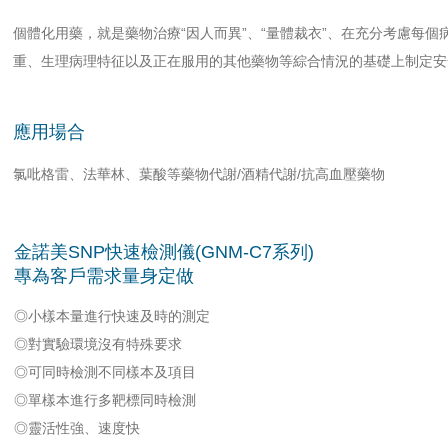
個體化用藥，就是藥物治療“因人而異”、“量體裁衣”、在充分考慮每
重、生理病理特征以及正在服用的其他藥物等綜合情況的基礎上制定安
應用場合
氯吡格雷、法華林、葉酸等藥物代謝/酒精代謝/抗高血壓藥物
金諾美SNP快速檢測儀(GNM-C7系列)
專為客戶需求量身定做
◎小樣本量進行快速及時的測定
◎對實驗環境沒有特殊要求
◎可同時檢測不同樣本及項目
◎單樣本進行多靶標同時檢測
◎靈活性強、速度快