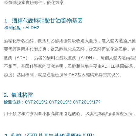
◎快速摸索實驗條件，優化方案
1. 酒精代謝與硝酸甘油藥物基因
檢測位點：ALDH2
酒精化學名乙醇，飲酒后乙醇經腸胃吸收進入血液，進入體內通過肝臟
要需經過兩步代謝反應：從乙醇氧化為乙醛，從乙醛再氧化為乙酸。這
氫酶（ADH），后者的酶叫乙醛脫氫酶（ALDH）。每個人體內這兩
不相同。基因科學家的研究表明，乙醇脫氫酶主要由ADH1B基因編碼
感度）基因檢測，就是通過檢測ALDH2基因編碼來具體實現的。
2. 氯吡格雷
檢測位點：CYP2C19*2 CYP2C19*3 CYP2C19*17?
用于預防和治療因血小板高聚集引起的心、 及其他動脈循環障礙疾病
3. 葉酸（亞甲基四氫葉酸還原酶基因）