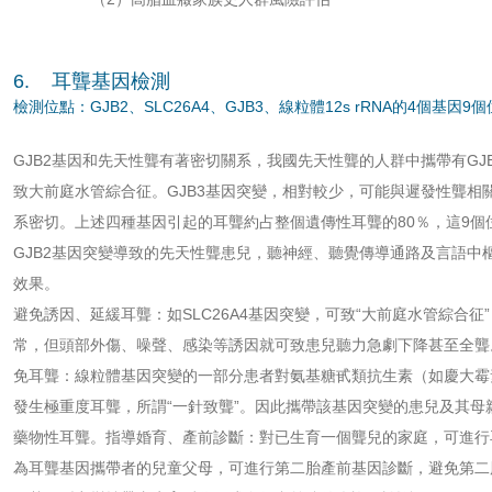
6. 耳聾基因檢測
檢測位點：GJB2、SLC26A4、GJB3、線粒體12s rRNA的4個基因9
GJB2基因和先天性聾有著密切關系，我國先天性聾的人群中攜帶有GJB2基
致大前庭水管綜合征。GJB3基因突變，相對較少，可能與遲發性聾
系密切。上述四種基因引起的耳聾約占整個遺傳性耳聾的80％，這9
GJB2基因突變導致的先天性聾患兒，聽神經、聽覺傳導通路及言語
效果。
避免誘因、延緩耳聾：如SLC26A4基因突變，可致“大前庭水管綜合
常，但頭部外傷、噪聲、感染等誘因就可致患兒聽力急劇下降甚至全聾
免耳聾：線粒體基因突變的一部分患者對氨基糖甙類抗生素（如慶大霉
發生極重度耳聾，所謂“一針致聾”。因此攜帶該基因突變的患兒及其
藥物性耳聾。指導婚育、產前診斷：對已生育一個聾兒的家庭，可進行
為耳聾基因攜帶者的兒童父母，可進行第二胎產前基因診斷，避免第二