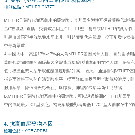
檢測位點：MTHFR C677T
MTHFR是葉酸代謝系統中的關鍵酶，其基因多態性可導致葉酸代謝關鍵
基C被堿基T置換，突變成基因型CT、TT型，會導致MTHFR的酶活
引起血漿同型半胱氨酸水平上升，引起葉酸代謝障礙，從而引發多種疾
中最為嚴重。
A.中國人中，高達17%-47%的人為MTHFR基因異常人群。目前圍孕
葉酸代謝關鍵酶的編碼基因突變造成葉酸代謝障礙的女性人群，在補充
低，機體血漿同型半胱氨酸濃度明顯升高。 因此，通過檢測MTHFR
補充而維持正常的血清葉酸水平，從而降低血漿同型半胱氨酸濃度，降
服用葉酸，降低唐氏綜合征、唇腭裂、神經管缺陷等新生兒缺陷。
B.MTHFR是葉酸代謝系統中的關鍵酶，可以通過檢測MTHFR基因型
中的風險最大,CT型次之。補充葉酸能顯著降低TT/CT型人群腦卒中的
4. 抗高血壓藥物基因
檢測位點：ACE ADRB1