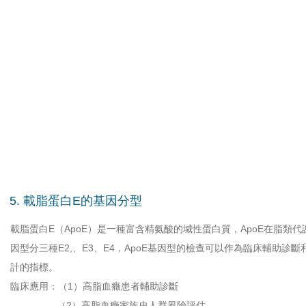
5. 載脂蛋白E的基因分型
載脂蛋白E（ApoE）是一種富含精氨酸的堿性蛋白質，ApoE在脂類
因型分三種E2,、E3、E4，ApoE基因型的檢查可以作為臨床輔助診
計的指標。
臨床應用：（1）高脂血癥患者輔助診斷
（2）高脂血癥家族史人群風險評估