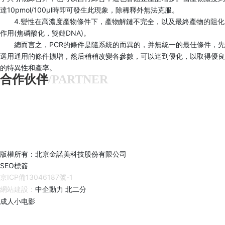
達10pmol/100μl時即可發生此現象，除稀釋外無法克服。
4.變性在高濃度產物條件下，產物解鏈不完全，以及最終產物的阻化
作用(焦磷酸化，雙鏈DNA)。
總而言之，PCR的條件是隨系統的而異的，并無統一的最佳條件，先
選用通用的條件擴增，然后稍稍改變各參數，可以達到優化，以取得優良
的特異性和產率。
合作伙伴
/PARTNER
版權所有：北京金諾美科技股份有限公司
SEO標簽
京ICP備13046187號-1
網站建設：
中企動力
北二分
成人小电影