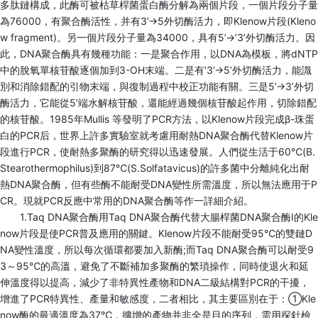
多肽鏈構成，此酶可被枯草桿菌蛋白酶分解為兩個片段，一個片段分子量
為76000，有聚合酶活性，并有3’→5外切酶活力，即Klenow片段(Kleno
w fragment)。另一個片段分子量為34000，具有5’→’3’外切酶活力。因
此，DNA聚合酶具有幾種功能：一是聚合作用，以DNA為模板，將dNTP
中的脫氧單核苷酸逐個加到3-OH末端。二是有’3’→5’外切酶活力，能識
別和消除錯配的引物末端，與復制過程中校正功能有關。三是5’→3’外切
酶活力，它能從5’端水解核苷酸，還能經過幾個核苷酸起作用，切除錯配
的核苷酸。1985年Mullis 等發明了PCR方法，以Klenow片段完成β-珠蛋
白的PCR后，世界上許多實驗室就考慮用耐熱DNA聚合酶代替Klenow片
段進行PCR，使耐熱多聚酶的研究得以迅速發展。人們從生活于60℃(B.
Stearothermophilus)到87℃(S.Solfatavicus)的許多菌中分離純化出耐
熱DNA聚合酶，但有些酶不能耐受DNA變性所需溫度，所以無法應用于P
CR。現就PCR反應中常用的DNA聚合酶等作一詳細介紹。
1.Taq DNA聚合酶用Taq DNA聚合酶代替大腸桿菌DNA聚合酶Ⅰ的Kle
now片段是使PCR普及應用的關鍵。Klenow片段不能耐受95℃的雙鏈D
NA變性溫度，所以每次循環都要加入新酶;而Taq DNA聚合酶可以耐受9
3～95℃的高溫，避免了不斷補加多聚酶的繁瑣操作，同時使退火和延
伸溫度得以提高，減少了非特異性產物和DNA二級結構對PCR的干擾，
增進了PCR特異性、產量和敏感度，二者相比，其主要區別在于：①Kle
now酶的最適溫度為37℃，擴增的產物并非全是目的序列，需用探針檢