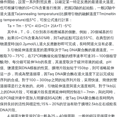
條件開始，設置一系列對照反應，以確定某一特定反應的最適退火溫度。
也可根據引物的(G+C)%含量進行推測，把握試驗的起始點，一般試驗中
退火溫度Ta(annealing temperature)比擴增引物的融解溫度TTm(meltin
g temperature)低5℃，可按公式進行計算：
Ta = Tm - 5℃= 4(G+C)+ 2(A+T) -5℃
其中A，T，G，C分別表示相應堿基的個數。例如，20個堿基的引
物，如果(G+C)%含量為50%時，則Ta的起點可設在55℃。在典型的引
物濃度時(如0.2μmol/L),退火反應數秒即可完成，長時間退火沒有必要。
3.引物延伸溫度溫度的選擇取決于Taq DNA聚合酶的最適溫度。一
般取70～75℃，在72℃時酶催化核苷酸的標準速率可達35～100個核苷
酸/秒。每分鐘可延伸1kb的長度，其速度取決于緩沖溶液的組成、pH
值、鹽濃度與DNA模板的性質。擴增片段如短于150bp，則可省略延伸
這一步，而成為雙溫循環，因Taq DNA聚合酶在退火溫度下足以完成短
序列的合成。對于100～300bp之間的短序列片段，采用快速、簡便的雙
溫循環是行之有效的。此時，引物延伸溫度與退火溫度相同。對于1kb以
上的DNA片段，可根據片段長度將延伸時間控制在1～7min，與此同時，
在PCR緩沖液中需加入明膠或BSA試劑，使Taq DNA聚合酶在長時間內
保持良好的活性與穩定性;15%～20%的甘油有助于擴增2.5kb左右或較長
DNA片段。
4.循環次數常規PCR一般為25～40個周期。一般的錯誤是循環次數