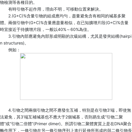
物檢測等各種目的。
有時引物不起作用，理由不明，可移動位置來解決。
2.(G+C)%含量引物的組成應均勻，盡量避免含有相同的堿基多聚
體。兩個引物中(G+C)%含量應盡量相似，在已知擴增片段(G+C)%含量
時宜接近于待擴增片段，一般以40%～60%為佳。
3.引物內部應避免內部形成明顯的次級結構，尤其是發夾結構(hairpi
n structures)。
例如：
4.引物之間兩個引物之間不應發生互補，特別是在引物3’端，即使無
法避免，其3’端互補堿基也不應大于2個堿基，否則易生成“引物二聚
體”或“引物二倍體”(Primer dimer)。所謂引物二聚體實質上是在DNA聚合
酶作用下，一條引物在另一條引物序列上進行延伸所形成的與二條引物長