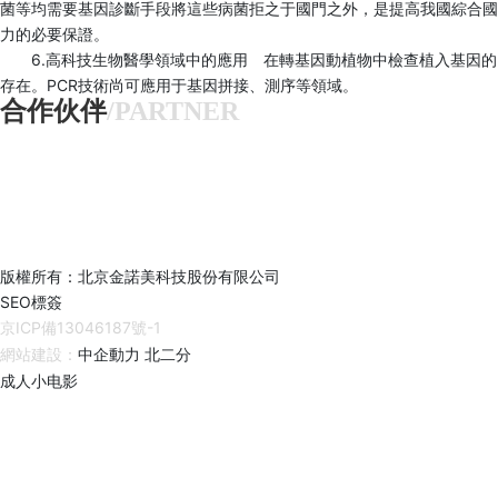
菌等均需要基因診斷手段將這些病菌拒之于國門之外，是提高我國綜合國
力的必要保證。
6.高科技生物醫學領域中的應用 在轉基因動植物中檢查植入基因的
存在。PCR技術尚可應用于基因拼接、測序等領域。
合作伙伴
/PARTNER
版權所有：北京金諾美科技股份有限公司
SEO標簽
京ICP備13046187號-1
網站建設：
中企動力
北二分
成人小电影