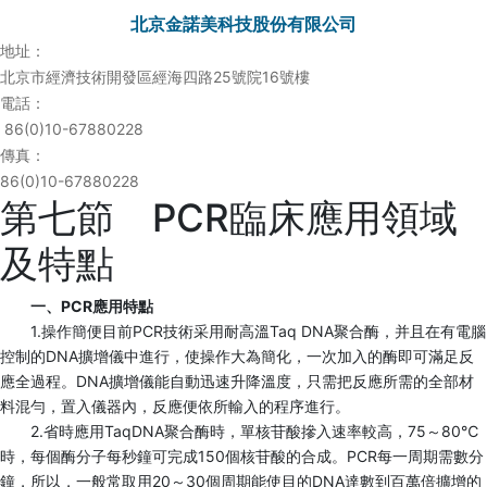
北京金諾美科技股份有限公司
地址：
北京市經濟技術開發區經海四路25號院16號樓
電話：
86(0)10-67880228
傳真：
86(0)10-67880228
第七節 PCR臨床應用領域
及特點
一、PCR應用特點
1.操作簡便目前PCR技術采用耐高溫Taq DNA聚合酶，并且在有電腦
控制的DNA擴增儀中進行，使操作大為簡化，一次加入的酶即可滿足反
應全過程。DNA擴增儀能自動迅速升降溫度，只需把反應所需的全部材
料混勻，置入儀器內，反應便依所輸入的程序進行。
2.省時應用TaqDNA聚合酶時，單核苷酸摻入速率較高，75～80℃
時，每個酶分子每秒鐘可完成150個核苷酸的合成。PCR每一周期需數分
鐘，所以，一般常取用20～30個周期能使目的DNA達數到百萬倍擴增的