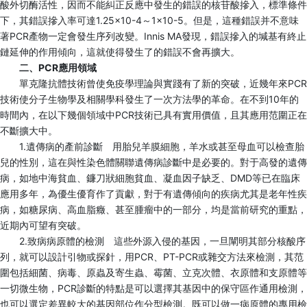
酸外切酶活性，因而不能糾正反應中發生的錯誤的核苷酸摻入，標準條件
下，其錯誤摻入率可達1.25×10-4～1×10-5。但是，這種錯誤并不意味
著PCR產物一定會發生序列改變。Innis MA發現，錯誤摻入的堿基有終止
鏈延伸的作用傾向，這就使得發生了的錯誤不會再擴大。
二、PCR應用領域
單克隆抗體技術曾使免疫學理論與實踐有了新的突破，近幾年來PCR
技術使分子生物學及相關學科發生了一次方法學的革命。在不到10年的
時間內，在以下幾個領域中PCR技術已具有實用價值，且其應用范圍正在
不斷擴大中。
1.遺傳病的產前診斷 用胎兒羊膜細胞，羊水或甚至母血可以檢查胎
兒的性別，這在與性染色體關聯遺傳病診斷中是必要的。對于高發的遺傳
病，如地中海貧血、鐮刀狀細胞貧血、凝血因子缺乏、DMD等已在臨床
應用多年，為優生優育作了貢獻，對于有遺傳傾向的疾病尤其是老年性疾
病，如糖尿病、高血脂癥、甚至腫瘤中的一部分，均是當前研究的重點，
近期內可望有突破。
2.致病病原體的檢測 這些外源入侵的基因，一旦闡明其部分核酸序
列，就可以設計引物或探針，用PCR、PT-PCR或雜交方法來檢測，其范
圍包括細菌、病毒、原蟲及寄生蟲、霉菌、立克次體、衣原體和支原體等
一切微生物，PCR診斷的特點是可以選擇其基因中的保守區作通用檢測，
也可以選定差異較大的基因部位作分型檢測。既可以做一病原體的專用檢