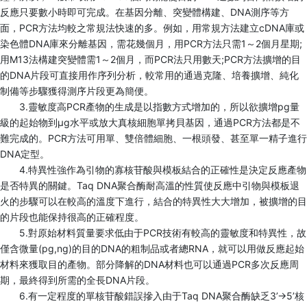
反應只要數小時即可完成。在基因分離、突變體構建、DNA測序等方
面，PCR方法均較之常規法快速的多。例如，用常規方法建立cDNA庫或
染色體DNA庫來分離基因，需花幾個月，用PCR方法只需1～2個月星期;
用M13法構建突變體需1～2個月，而PCR法只用數天;PCR方法擴增的目
的DNA片段可直接用作序列分析，較常用的通過克隆、培養擴增、純化
制備等步驟獲得測序片段更為簡便。
3.靈敏度高PCR產物的生成是以指數方式增加的，所以欲擴增pg量
級的起始物到μg水平或放大真核細胞單拷貝基因，通過PCR方法都是不
難完成的。PCR方法可用單、雙倍體細胞、一根頭發、甚至單一精子進行
DNA定型。
4.特異性強作為引物的寡核苷酸與模板結合的正確性是決定反應產物
是否特異的關鍵。Taq DNA聚合酶耐高溫的性質使反應中引物與模板退
火的步驟可以在較高的溫度下進行，結合的特異性大大增加，被擴增的目
的片段也能保持很高的正確程度。
5.對原始材料質量要求低由于PCR技術有較高的靈敏度和特異性，故
僅含微量(pg,ng)的目的DNA的粗制品或者總RNA，就可以用做反應起始
材料來獲取目的產物。部分降解的DNA材料也可以通過PCR多次反應周
期，最終得到所需的全長DNA片段。
6.有一定程度的單核苷酸錯誤摻入由于Taq DNA聚合酶缺乏3’→5’核