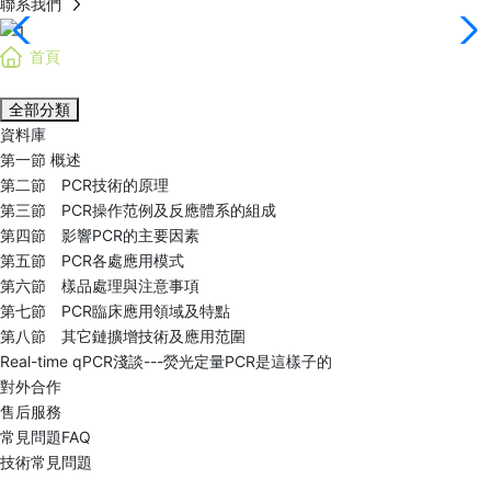
聯系我們
首頁
科研與服務 SERCIVE
全部分類
資料庫
第一節 概述
第二節 PCR技術的原理
第三節 PCR操作范例及反應體系的組成
第四節 影響PCR的主要因素
第五節 PCR各處應用模式
第六節 樣品處理與注意事項
第七節 PCR臨床應用領域及特點
第八節 其它鏈擴增技術及應用范圍
Real-time qPCR淺談---熒光定量PCR是這樣子的
對外合作
售后服務
常見問題FAQ
技術常見問題
聯系我們 CONTACT US