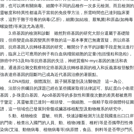
測，也可以將有關病毒、細菌中不同的品種作一次多元檢測。而且檢測的
靈敏度和特異性都遠高于當前的免疫學方法，所需時間也已達到臨床要
求，這對于難于培養的病毒(乙肝)，細菌(如結核、厭氧菌)和原蟲(如梅毒
螺旋體)等來說尤為適用。
3.癌基因的檢測和診斷 雖然對癌基因的研究大部分還屬于基礎階
段，但癌變是由基因變異所導致的這一基本事實已無庸置疑，所以癌基
因、抗癌基因入抗轉移基因的研究，離開分子水平的診斷手段是無法進行
的，臨床上已可應用的例子有白血病殘留細胞的定量(包括慢粒和急粒)，
肺癌中P53及Rb等抗癌基因的失活，神經質瘤N-myc基因的激活和表
達。通過原位雜交觀察特定癌基因及抗轉移基因的植入和反義寡核苷酸對
強表達癌基因的阻斷均已成為近代基因治療的著眼點。
4.DNA指紋、個體識別、親子關系鑒別及法醫物證 這一為公、
檢、法部分所矚目的課題已經在某些國家取得法律認可。肌紅蛋白小衛星
基因，β-珠蛋白基因、ApoB基因等的多肽性和重復次數的差異都被應用
于鑒定，其靈敏度已達到一根頭發、一個細胞、一個精子取得個體特征圖
譜，這一領域也已發展到骨髓或臟器移植配型及動物種系的研究中。
5.動、植物檢疫 靈敏、特異、快速診斷檢測方法是我國進出口口岸
的門衛，檢查出入國門的人員、動、植物(種畜、種籽)等是否攜帶烈性傳
染病(艾滋、動物病毒、植物病毒等)病原體，食品、飼料等是否帶沙門氏